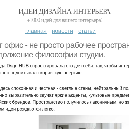
ИДЕИ ДИЗАЙНА ИНТЕРЬЕРА
+1000 идей для вашего интерьера!
главная
новости
статьи
т офис - не просто рабочее простра
должение философии студии.
да Dsgn HUB спроектировала его для себя: так, чтобы интер
янно подпитывал творческую энергию.
здесь спокойная и честная - светлые стены, нейтральный п
нно выразительно звучат яркие акценты, культовые предме
йских брендов. Пространство получилось лаконичным, но жи
ом идеи рождаются легко.