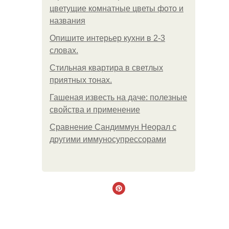
цветущие комнатные цветы фото и
названия
Опишите интерьер кухни в 2-3
словах.
Стильная квартира в светлых
приятных тонах.
Гашеная известь на даче: полезные
свойства и применение
Сравнение Сандиммун Неорал с
другими иммуносупрессорами