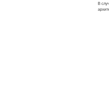
В слу
архит