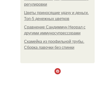
регулировки
Цветы приносящие удачу и деньги.
Топ-5 денежных цветков
Сравнение Сандиммун Неорал с
другими иммуносупрессорами
Скамейка из профильной трубы.
Сборка лавочки без спинки