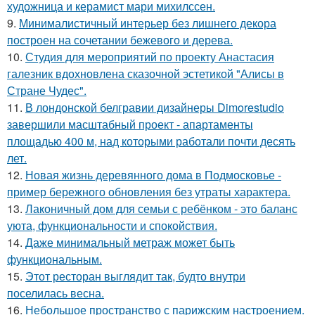
художница и керамист мари михилссен.
9.
Минималистичный интерьер без лишнего декора
построен на сочетании бежевого и дерева.
10.
Студия для мероприятий по проекту Анастасия
галезник вдохновлена сказочной эстетикой "Алисы в
Стране Чудес".
11.
В лондонской белгравии дизайнеры Dimorestudio
завершили масштабный проект - апартаменты
площадью 400 м, над которыми работали почти десять
лет.
12.
Новая жизнь деревянного дома в Подмосковье -
пример бережного обновления без утраты характера.
13.
Лаконичный дом для семьи с ребёнком - это баланс
уюта, функциональности и спокойствия.
14.
Даже минимальный метраж может быть
функциональным.
15.
Этот ресторан выглядит так, будто внутри
поселилась весна.
16.
Небольшое пространство с парижским настроением.