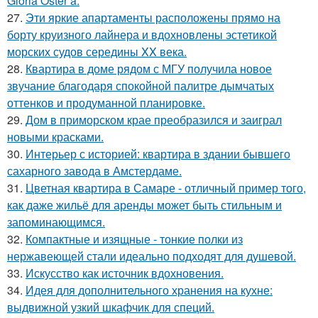
Gloria Oster a.
27.
Эти яркие апартаменты расположены прямо на
борту круизного лайнера и вдохновлены эстетикой
морских судов середины XX века.
28.
Квартира в доме рядом с МГУ получила новое
звучание благодаря спокойной палитре дымчатых
оттенков и продуманной планировке.
29.
Дом в приморском крае преобразился и заиграл
новыми красками.
30.
Интерьер с историей: квартира в здании бывшего
сахарного завода в Амстердаме.
31.
Цветная квартира в Самаре - отличный пример того,
как даже жильё для аренды может быть стильным и
запоминающимся.
32.
Компактные и изящные - тонкие полки из
нержавеющей стали идеально подходят для душевой.
33.
Искусство как источник вдохновения.
34.
Идея для дополнительного хранения на кухне:
выдвижной узкий шкафчик для специй.