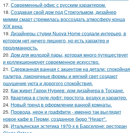
17.
Современный офис с русским характером.
18.
Создавая свой дом под Стокгольмом, дизайнер
мимми смарт стремилась воссоздать атмосферу конца
XIX века.
19.
Дизайнеры студии Nuova Home создали интерьер, в
котором нет ничего лишнего, но есть характер и
продуманность.
20.
Дом для молодой пары, которая много путешествует
и коллекционирует современное искусство.
21.
Сдержанная ванная с акцентом на детали: спокойная
палитра, лаконичные формы и мягкий свет создают
ощущение уюта и дорогого спокойствия.
22.
Как живет Гарри Нуриев: дом дизайнера в Тоскане.
23.
Квартира в стиле лофт: простота, воздух и характер.
24.
Новый тренд в оформлении ванной комнаты.
25.
Провода, неон и граффити - именно так выглядит
новое кафе в Перми, созданное бюро "Неарт".
26.
Итальянская эстетика 1970-х в Барселоне: ресторан