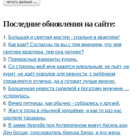
читать дальше →
Последние обновления на сайте:
1.
Большая и светлая мастер - спальня в квартире!
2.
Как вам? Согласны ли вы с тем мнением, что чем
светлее квартира, тем она уютнее?
3.
Прекрасные варианты кухонь.
4.
Со стороны мой муж кажется идеальным: не пьёт, не
курит, не даёт поводов для ревности, с ребёнком
справляется отлично, да и готовит лучше многих.
5.
Брошенная невеста сиделкой к богатому мужчине …
устроилась.
6.
Вечер пятницы, как обычно - собрались у друзей.
7.
Жил я тогда в обычной хрущёвке, и как-то раз нас
одолели тараканы.
8.
В замке бергейк под Антверпеном живут Аксель ван
Ден босше, сооснователь бренда Serax, и его жена,