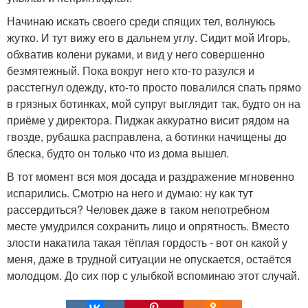
Начинаю искать своего среди спящих тел, волнуюсь
жутко. И тут вижу его в дальнем углу. Сидит мой Игорь,
обхватив колени руками, и вид у него совершенно
безмятежный. Пока вокруг него кто-то разулся и
расстегнул одежду, кто-то просто повалился спать прямо
в грязных ботинках, мой супруг выглядит так, будто он на
приёме у директора. Пиджак аккуратно висит рядом на
гвозде, рубашка расправлена, а ботинки начищены до
блеска, будто он только что из дома вышел.
В тот момент вся моя досада и раздражение мгновенно
испарились. Смотрю на него и думаю: ну как тут
рассердиться? Человек даже в таком непотребном
месте умудрился сохранить лицо и опрятность. Вместо
злости накатила такая тёплая гордость - вот он какой у
меня, даже в трудной ситуации не опускается, остаётся
молодцом. До сих пор с улыбкой вспоминаю этот случай.