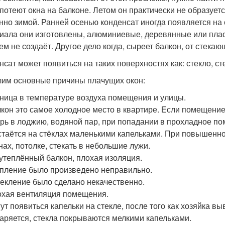
 потеют окна на балконе. Летом он практически не образует
нно зимой. Ранней осенью конденсат иногда появляется на о
иала они изготовлены, алюминиевые, деревянные или пласт
ем не создаёт. Другое дело когда, сыреет балкон, от стека
нсат может появиться на таких поверхностях как: стекло, ст
им основные причины плачущих окон:
ница в температуре воздуха помещения и улицы.
кон это самое холодное место в квартире. Если помещение 
рь в лоджию, водяной пар, при попадании в прохладное по
стаётся на стёклах маленькими капельками. При повышенно
нах, потолке, стекать в небольшие лужи.
утеплённый балкон, плохая изоляция.
пление было произведено неправильно.
екление было сделано некачественно.
хая вентиляция помещения.
ут появиться капельки на стекле, после того как хозяйка в
аряется, стекла покрываются мелкими капельками.