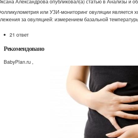
Оксана Александрова опубликовал(а) статью в Анализы и об
Фолликулометрия или УЗИ-мониторинг овуляции является 
слежения за овуляцией: измерением базальной температуры
21 ответ
Рекомендовано
BabyPlan.ru ,