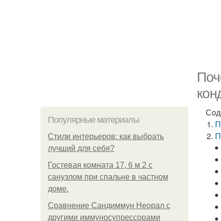
Поч
кон
Сод
Популярные материалы
П
П
Стили интерьеров: как выбрать
лучший для себя?
Гостевая комната 17, 6 м 2 с
санузлом при спальне в частном
доме.
Сравнение Сандиммун Неорал с
другими иммуносупрессорами