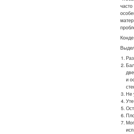
часто
особе
матер
пробл
Конде
Выдел
Раз
Бал
две
и о
сте
Не 
Уте
Ост
Пло
Мог
исп