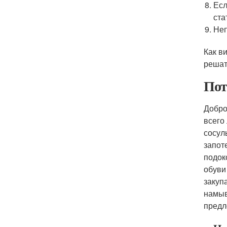
Есл
ста
Неп
Как в
решат
Пот
Добро
всего
сосул
запот
подок
обуви
закуп
намыв
предл