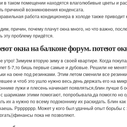
и в таком помещении находятся влаголюбивые цветы и рас
ть причиной возникновения конденсата.
равильная работа кондиционера в холоде также приводит к
идим, причин, почему плачут окна много, но что важно, пос
ь эту проблему придётся.
еют окна на балконе форум. потеют окна
е утро! Зимуем вторую зиму в своей квартире. Когда покуп
 лет 5-7,то бишь первые самые и дубовые. Решили не меня
ьки на окне под резинками. Этим летом сменили все резинки 
евшее и чтоб это ушло нужно весь день держать его на мик
оннике лужи и плесень начинает появляться,блин лучше б ос
 с шариками этими помогают, попробывала,да помогло но од
ать их а нужно по всему подоконнику их раскидать. Блин как
аешь. Рррррррр. Может у кого был удачный опыт борьбы с 
огать))финансы пока не позволяют.