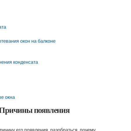
ата
тевания окон на балконе
анения конденсата
ые окна
. Причины появления
причину его появления, разобраться, почему