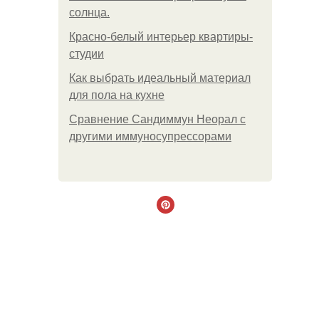
солнца.
Красно-белый интерьер квартиры-
студии
Как выбрать идеальный материал
для пола на кухне
Сравнение Сандиммун Неорал с
другими иммуносупрессорами