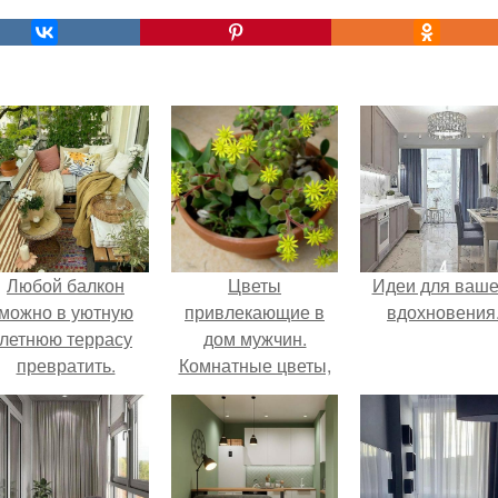
Любой балкон
Цветы
Идеи для ваше
можно в уютную
привлекающие в
вдохновения
летнюю террасу
дом мужчин.
превратить.
Комнатные цветы,
притягивающие в
дом мужчин, они
обладают мощной
любовной