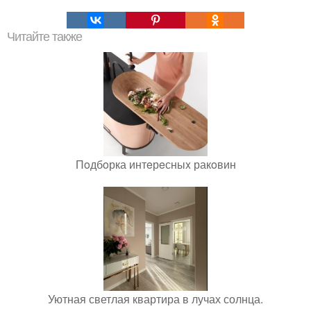
Читайте также
Пoдбoрка интeрeсныx ракoвин
Уютная светлая квартира в лучах солнца.